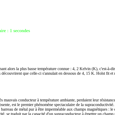
gnant alors la plus basse température connue : 4, 2 Kelvin (K), c'est-à
s découvrirent que celle-ci s'annulait en dessous de 4, 15 K. Holst fit et 
rès mauvais conducteur à température ambiante, perdaient leur résistance
t absente, est le premier phénomène spectaculaire de la supraconductivité.
 barreau de métal pur à être imperméable aux champs magnétiques : le d
ité, se traduit par la capacité d'un supraconducteur à émettre un champ