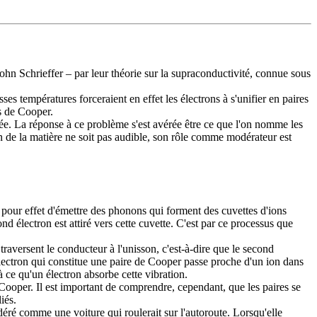
n Schrieffer – par leur théorie sur la supraconductivité, connue sous
es températures forceraient en effet les électrons à s'unifier en paires
s de Cooper.
ée. La réponse à ce problème s'est avérée être ce que l'on nomme les
n de la matière ne soit pas audible, son rôle comme modérateur est
 pour effet d'émettre des phonons qui forment des cuvettes d'ions
nd électron est attiré vers cette cuvette. C'est par ce processus que
traversent le conducteur à l'unisson, c'est-à-dire que le second
 électron qui constitue une paire de Cooper passe proche d'un ion dans
'à ce qu'un électron absorbe cette vibration.
e Cooper. Il est important de comprendre, cependant, que les paires se
iés.
déré comme une voiture qui roulerait sur l'autoroute. Lorsqu'elle