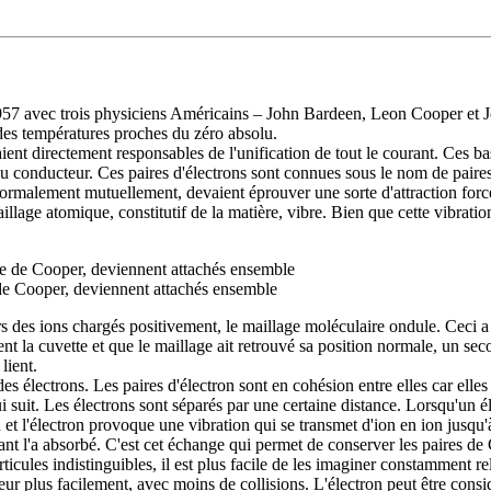
957 avec trois physiciens Américains – John Bardeen, Leon Cooper et Joh
des températures proches du zéro absolu.
nt directement responsables de l'unification de tout le courant. Ces bass
 du conducteur. Ces paires d'électrons sont connues sous le nom de paire
 normalement mutuellement, devaient éprouver une sorte d'attraction forc
lage atomique, constitutif de la matière, vibre. Bien que cette vibratio
 de Cooper, deviennent attachés ensemble
rs des ions chargés positivement, le maillage moléculaire ondule. Ceci a
ent la cuvette et que le maillage ait retrouvé sa position normale, un seco
lient.
 électrons. Les paires d'électron sont en cohésion entre elles car elles 
ui suit. Les électrons sont séparés par une certaine distance. Lorsqu'un
ion et l'électron provoque une vibration qui se transmet d'ion en ion jusqu
ivant l'a absorbé. C'est cet échange qui permet de conserver les paires d
icules indistinguibles, il est plus facile de les imaginer constamment rel
eur plus facilement, avec moins de collisions. L'électron peut être consi