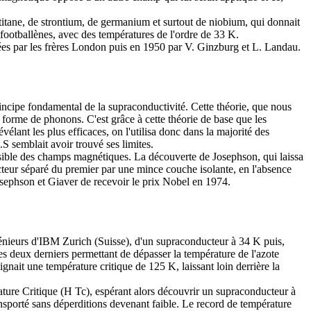
 titane, de strontium, de germanium et surtout de niobium, qui donnait
footballènes, avec des températures de l'ordre de 33 K.
osées par les frères London puis en 1950 par V. Ginzburg et L. Landau.
incipe fondamental de la supraconductivité. Cette théorie, que nous
la forme de phonons. C'est grâce à cette théorie de base que les
lant les plus efficaces, on l'utilisa donc dans la majorité des
S semblait avoir trouvé ses limites.
ensible des champs magnétiques. La découverte de Josephson, qui laissa
cteur séparé du premier par une mince couche isolante, en l'absence
Josephson et Giaver de recevoir le prix Nobel en 1974.
ngénieurs d'IBM Zurich (Suisse), d'un supraconducteur à 34 K puis,
 deux derniers permettant de dépasser la température de l'azote
gnait une température critique de 125 K, laissant loin derrière la
ture Critique (H Tc), espérant alors découvrir un supraconducteur à
nsporté sans déperditions devenant faible. Le record de température