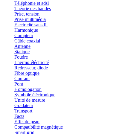
Téléphonie et adsl
Théorie des bandes
Prise, tension
Prise multimédia
Electricité sans fil
Harmonique
Compteur
Câble coaxial
Antenne
Statique
Foudre
Thermo-éléctricité
Redresseur, diode
Fibre optique
Courant
Pont
Homologation
Symbôle éléctronique
Unité de mesure
Gradateur
Transport
Facts
Effet de peau
Compatibilité magnétique
Smart-grid