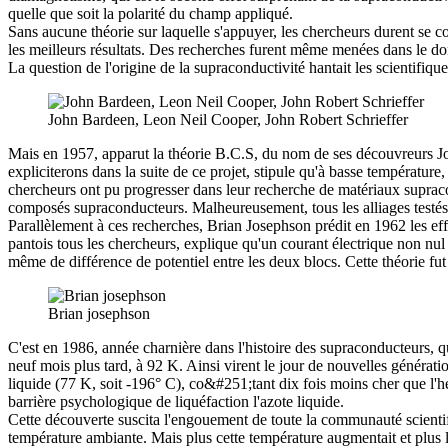
quelle que soit la polarité du champ appliqué.
Sans aucune théorie sur laquelle s'appuyer, les chercheurs durent se co
les meilleurs résultats. Des recherches furent même menées dans le do
La question de l'origine de la supraconductivité hantait les scientifi
John Bardeen, Leon Neil Cooper, John Robert Schrieffer
Mais en 1957, apparut la théorie B.C.S, du nom de ses découvreurs Joh
expliciterons dans la suite de ce projet, stipule qu'à basse température
chercheurs ont pu progresser dans leur recherche de matériaux supracon
composés supraconducteurs. Malheureusement, tous les alliages testés 
Parallèlement à ces recherches, Brian Josephson prédit en 1962 les eff
pantois tous les chercheurs, explique qu'un courant électrique non nu
même de différence de potentiel entre les deux blocs. Cette théorie fu
Brian josephson
C'est en 1986, année charnière dans l'histoire des supraconducteurs, 
neuf mois plus tard, à 92 K. Ainsi virent le jour de nouvelles génér
liquide (77 K, soit -196° C), co&#251;tant dix fois moins cher que l'hé
barrière psychologique de liquéfaction l'azote liquide.
Cette découverte suscita l'engouement de toute la communauté scienti
température ambiante. Mais plus cette température augmentait et plus 