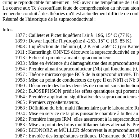
critique reproductible fut atteint en 1995 avec une température de 164
La course aux Tc s'essoufflant faute de compréhension au niveau atom
recherche conduit à des théories qu'il est actuellement difficile de co
Résumé de l'historique de la supraconductivité :
Infos
1877 : Cailletet et Pictet liquéfient l'air à -196, 15° C (77 K).
1899 : Dewar liquéfie l'hydrogène à -253, 15° C (19, 85 K).
1908 : Liquéfaction de l'hélium (4, 2 K soit -269° C ) par K
1911 : Kamerlingh ONNES découvre la supraconductivité en pro
1913 : Echec du premier aimant supraconducteur.
1933 : Mise en évidence du diamagnétisme des supraconducteu
1954 : Premier aimant supraconducteur (Nb) qui fonctionna (0, 
1957 : Théorie microscopique BCS de la supraconductivité. 
1958 : Mise au point de conducteurs de type II en NbTi et Nb 3
1960 : Découverte des fortes densités de courant sous inductio
1962 : B.JOSEPHSON prédit les effets quantiques qui portent so
1964 : Première application significative des supraconducteurs 
1965 : Premiers cryoalternateurs.
1968 : Définition du brin multi filamentaire par le laboratoire R
1974 : Mise en service de la plus puissante chambre à bulles 
1982 : Première images IRM, elles assureront à la supraconducti
1983 : Mise au point des brins multifilamentaires alternatifs. P
1986 : BEDNORZ et MÜLLER découvrent la supraconductivit
1987 : Envolée des températures critiques. Démarrage de TORE