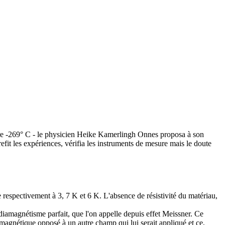
-dire -269° C - le physicien Heike Kamerlingh Onnes proposa à son
refit les expériences, vérifia les instruments de mesure mais le doute
 respectivement à 3, 7 K et 6 K. L'absence de résistivité du matériau,
iamagnétisme parfait, que l'on appelle depuis effet Meissner. Ce
 magnétique opposé à un autre champ qui lui serait appliqué et ce,