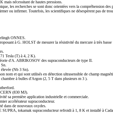
 K mais nécessitant de hautes pressions.
ique, les recherches se sont donc orientées vers la compréhension des 
nfirmer ou infirmer. Toutefois, les scientifiques ne désespèrent pas de 
amerlingh ONNES.
posant à G. HOLST de mesurer la résistivité du mercure à très basse 
rs.
71 Tesla (T) à 4, 2 K).
Théorie d'A. ABRIKOSOV des supraconducteurs de type II.
 Sn.
n élevée (Nb 3 Sn).
n nom et qui sont utilisés en détection ultrasensible de champ magnét
: chambre à bulles d'Argon (2, 5 T dans plusieurs m 3 ).
utherford.
au CERN (830 MJ).
vité sa première application industrielle et commerciale.
remier accélérateur supraconducteur.
é dans de nouveaux oxydes.
 SUPRA, tokamak supraconducteur refroidi à 1, 8 K et installé à Cada