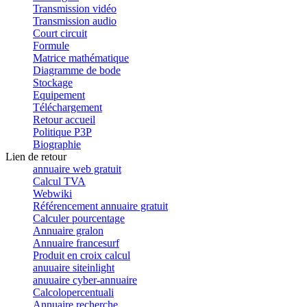
Transmission vidéo
Transmission audio
Court circuit
Formule
Matrice mathématique
Diagramme de bode
Stockage
Equipement
Téléchargement
Retour accueil
Politique P3P
Biographie
Lien de retour
annuaire web gratuit
Calcul TVA
Webwiki
Référencement annuaire gratuit
Calculer pourcentage
Annuaire gralon
Annuaire francesurf
Produit en croix calcul
anuuaire siteinlight
anuuaire cyber-annuaire
Calcolopercentuali
Annuaire recherche