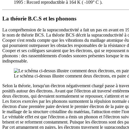
1995 : Record reproductible à 164 K ( -109° C ).
La théorie B.C.S et les phonons
La compréhension de la supraconductivité a fait un pas en avant en 1
le nom de théorie BCS. La théorie BCS décrit la supraconductivité à 
Cooper s'est rendu compte que les vibrations du maillage atomique étaie
qui pourraient outrepasser les obstacles responsables de la résistance
Cooper et ses collègues savaient que les électrons, qui se repoussent
phonons : des rassemblements d'ondes sonores présentes lorsque le mail
indispensable.
Le schéma ci-dessus illustre comment deux électrons, en paire
Selon la théorie, lorsqu'un électron négativement chargé passe à trave
positifs autour des électrons. Avant que l'électron ait traversé entièrem
deux électrons, qui devraient normalement se repousser, s'attirent et se 
Les forces exercées par les phonons surmontent la répulsion normale des
électron d'une première paire devient le premier électron de la paire q
le maillage de la structure cristalline du matériau, l'attraction entre l'
Le véritable effet est que l'électron a émis un phonon et l'électron su
brisent et se reforment constamment. Puisque les électrons sont des part
Par cet arrangement en paires, les électrons traversent le supraconduct