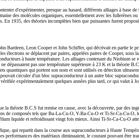
ntenter d'expérimenter, presque au hasard, différents alliages à base de
maine des molécules organiques, essentiellement avec les fullerènes ou 
ques. En 1935, des théories incomplètes bien que puissantes furent prop
n Bardeen, Leon Cooper et John Schiffer, qui décrivait en partie le pr
, les électrons se déplacent par paires, appelées paires de Cooper, sous 
ducteurs à haute température. Les alliages contenant du Niobium se révé
ne dépassaient pas une température supérieure à 23 K et la théorie B.C.
ets quantiques qui portent son nom et sont utilisés en détection ultras
l pouvait circuler d'un bloc supraconducteur à un autre bloc supracondu
t vérifiée expérimentalement quelques années plus tard, ce qui valut à 
que la théorie B.C.S fut remise en cause, avec la découverte, par des i
ations de composés tels que Ba-La-Cu-O, Y-Ba-Cu-O et Ti-Sr-Ca-Cu-O, les
lium liquide et refroidissant vingt fois mieux. Ainsi Ti-Sr-Ca-Cu-O attei
fique, qui repartit dans la course aux supraconducteurs à Haute Tempéra
les performances des matériaux diminuaient, le courant pouvant être tra