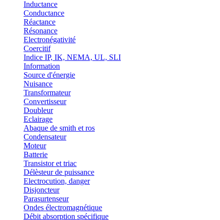
Inductance
Conductance
Réactance
Résonance
Electronégativité
Coercitif
Indice IP, IK, NEMA, UL, SLI
Information
Source d'énergie
Nuisance
Transformateur
Convertisseur
Doubleur
Eclairage
Abaque de smith et ros
Condensateur
Moteur
Batterie
Transistor et triac
Délèsteur de puissance
Electrocution, danger
Disjoncteur
Parasurtenseur
Ondes électromagnétique
Débit absorption spécifique