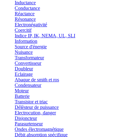
Inductance
Conductance
Réactance
Résonance
Electronégativité
Coercitif
Indice IP, IK, NEMA, UL, SLI
Information
Source d'énergie
Nuisance
Transformateur
Convertisseur
Doubleur
Eclairage
Abaque de smith et ros
Condensateur
Moteur
Batterie
Transistor et triac
Délèsteur de puissance
Electrocution, danger
Disjoncteur
Parasurtenseur
Ondes électromagnétique
Débit absorption spécifique