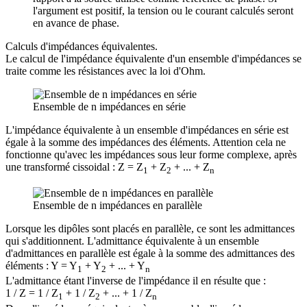
l'argument est positif, la tension ou le courant calculés seront
en avance de phase.
Calculs d'impédances équivalentes.
Le calcul de l'impédance équivalente d'un ensemble d'impédances se
traite comme les résistances avec la loi d'Ohm.
Ensemble de n impédances en série
L'impédance équivalente à un ensemble d'impédances en série est
égale à la somme des impédances des éléments. Attention cela ne
fonctionne qu'avec les impédances sous leur forme complexe, après
une transformé cissoidal : Z = Z
+ Z
+ ... + Z
1
2
n
Ensemble de n impédances en parallèle
Lorsque les dipôles sont placés en parallèle, ce sont les admittances
qui s'additionnent. L'admittance équivalente à un ensemble
d'admittances en parallèle est égale à la somme des admittances des
éléments : Y = Y
+ Y
+ ... + Y
1
2
n
L'admittance étant l'inverse de l'impédance il en résulte que :
1 / Z = 1 / Z
+ 1 / Z
+ ... + 1 / Z
1
2
n