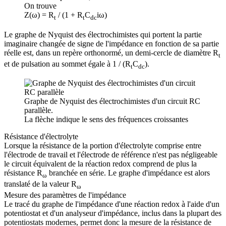
On trouve
Z(ω) = R
/ (1 + R
C
iω)
t
t
dc
Le graphe de Nyquist des électrochimistes qui portent la partie
imaginaire changée de signe de l'impédance en fonction de sa partie
réelle est, dans un repère orthonormé, un demi-cercle de diamètre R
t
et de pulsation au sommet égale à 1 / (R
C
).
t
dc
Graphe de Nyquist des électrochimistes d'un circuit RC
parallèle.
La flèche indique le sens des fréquences croissantes
Résistance d'électrolyte
Lorsque la résistance de la portion d'électrolyte comprise entre
l'électrode de travail et l'électrode de référence n'est pas négligeable
le circuit équivalent de la réaction redox comprend de plus la
résistance R
branchée en série. Le graphe d'impédance est alors
ω
translaté de la valeur R
ω
Mesure des paramètres de l'impédance
Le tracé du graphe de l'impédance d'une réaction redox à l'aide d'un
potentiostat et d'un analyseur d'impédance, inclus dans la plupart des
potentiostats modernes, permet donc la mesure de la résistance de