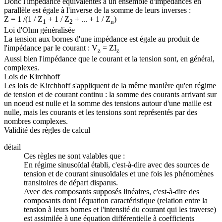
Donc l'impédance équivalentes à un ensemble d'impédances en
parallèle est égale à l'inverse de la somme de leurs inverses :
Z = 1 /(1 / Z
+ 1 / Z
+ ... + 1 / Z
)
1
2
n
Loi d'Ohm généralisée
La tension aux bornes d'une impédance est égale au produit de
l'impédance par le courant : V
= ZI
z
z
Aussi bien l'impédance que le courant et la tension sont, en général,
complexes.
Lois de Kirchhoff
Les lois de Kirchhoff s'appliquent de la même manière qu'en régime
de tension et de courant continu : la somme des courants arrivant sur
un noeud est nulle et la somme des tensions autour d'une maille est
nulle, mais les courants et les tensions sont représentés par des
nombres complexes.
Validité des règles de calcul
détail
Ces règles ne sont valables que :
En régime sinusoïdal établi, c'est-à-dire avec des sources de
tension et de courant sinusoïdales et une fois les phénomènes
transitoires de départ disparus.
Avec des composants supposés linéaires, c'est-à-dire des
composants dont l'équation caractéristique (relation entre la
tension à leurs bornes et l'intensité du courant qui les traverse)
est assimilée à une équation différentielle à coefficients