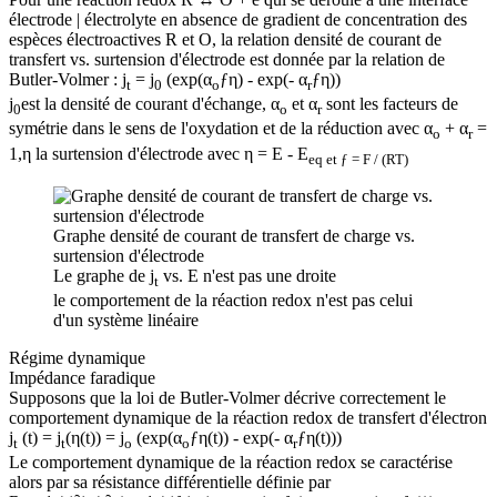
électrode | électrolyte en absence de gradient de concentration des
espèces électroactives R et O, la relation densité de courant de
transfert vs. surtension d'électrode est donnée par la relation de
Butler-Volmer : j
= j
(exp(α
ƒη) - exp(- α
ƒη))
t
0
o
r
j
est la densité de courant d'échange, α
et α
sont les facteurs de
0
o
r
symétrie dans le sens de l'oxydation et de la réduction avec α
+ α
=
o
r
1,η la surtension d'électrode avec η = E - E
eq et ƒ = F / (RT)
Graphe densité de courant de transfert de charge vs.
surtension d'électrode
Le graphe de j
vs. E n'est pas une droite
t
le comportement de la réaction redox n'est pas celui
d'un système linéaire
Régime dynamique
Impédance faradique
Supposons que la loi de Butler-Volmer décrive correctement le
comportement dynamique de la réaction redox de transfert d'électron
j
(t) = j
(η(t)) = j
(exp(α
ƒη(t)) - exp(- α
ƒη(t)))
t
t
o
o
r
Le comportement dynamique de la réaction redox se caractérise
alors par sa résistance différentielle définie par