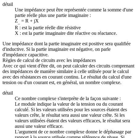
détail
Une impédance peut être représentée comme la somme d'une
partie réelle plus une partie imaginaire :
Z
= R + jX
_
R : est la partie réelle dite résistive
X : est la partie imaginaire dite réactive ou réactance.
Une impédance dont la partie imaginaire est positive sera qualifiée
d'inductive. Si la partie imaginaire est négative, on parle
d'impédance capacitive.
Règles de calcul de circuits avec les impédances
Avec ce qui vient d'être dit, on peut calculer des circuits comprenant
des impédances de manière similaire à celle utilisée pour le calcul
avec des résistances en courant continu. Le résultat du calcul d'une
tension ou d'un courant est, en général, un nombre complexe.
détail
Ce nombre complexe s'interprète de la façon suivante :
Le module indique la valeur de la tension ou du courant
calculé. Si les valeurs utilisées pour les sources étaient des
valeurs crête, le résultat sera aussi une valeur crête. Si les
valeurs utilisées étaient des valeurs efficaces, le résultat sera
aussi une valeur efficace.
L'argument de ce nombre complexe donne le déphasage par
rapport à la source utilisée comme référence de phase. Si