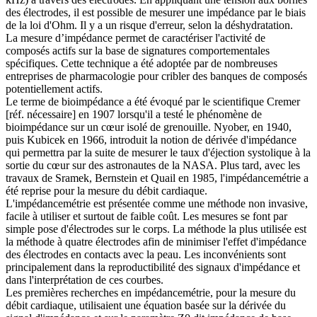
des électrodes, il est possible de mesurer une impédance par le biais
de la loi d'Ohm. Il y a un risque d'erreur, selon la déshydratation.
La mesure d’impédance permet de caractériser l'activité de
composés actifs sur la base de signatures comportementales
spécifiques. Cette technique a été adoptée par de nombreuses
entreprises de pharmacologie pour cribler des banques de composés
potentiellement actifs.
Le terme de bioimpédance a été évoqué par le scientifique Cremer
[réf. nécessaire] en 1907 lorsqu'il a testé le phénomène de
bioimpédance sur un cœur isolé de grenouille. Nyober, en 1940,
puis Kubicek en 1966, introduit la notion de dérivée d'impédance
qui permettra par la suite de mesurer le taux d'éjection systolique à la
sortie du cœur sur des astronautes de la NASA. Plus tard, avec les
travaux de Sramek, Bernstein et Quail en 1985, l'impédancemétrie a
été reprise pour la mesure du débit cardiaque.
L'impédancemétrie est présentée comme une méthode non invasive,
facile à utiliser et surtout de faible coût. Les mesures se font par
simple pose d'électrodes sur le corps. La méthode la plus utilisée est
la méthode à quatre électrodes afin de minimiser l'effet d'impédance
des électrodes en contacts avec la peau. Les inconvénients sont
principalement dans la reproductibilité des signaux d'impédance et
dans l'interprétation de ces courbes.
Les premières recherches en impédancemétrie, pour la mesure du
débit cardiaque, utilisaient une équation basée sur la dérivée du