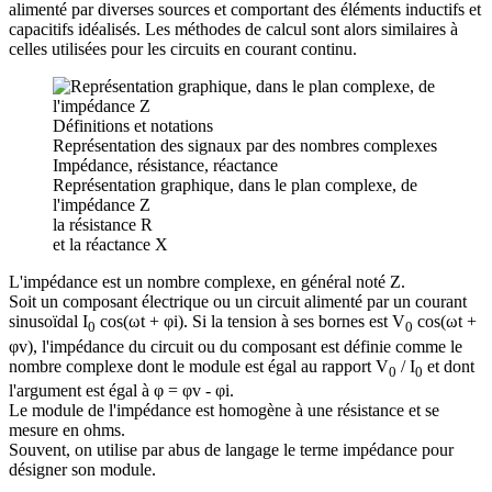
alimenté par diverses sources et comportant des éléments inductifs et
capacitifs idéalisés. Les méthodes de calcul sont alors similaires à
celles utilisées pour les circuits en courant continu.
Définitions et notations
Représentation des signaux par des nombres complexes
Impédance, résistance, réactance
Représentation graphique, dans le plan complexe, de
l'impédance Z
la résistance R
et la réactance X
L'impédance est un nombre complexe, en général noté Z.
Soit un composant électrique ou un circuit alimenté par un courant
sinusoïdal I
cos(ωt + φi). Si la tension à ses bornes est V
cos(ωt +
0
0
φv), l'impédance du circuit ou du composant est définie comme le
nombre complexe dont le module est égal au rapport V
/ I
et dont
0
0
l'argument est égal à φ = φv - φi.
Le module de l'impédance est homogène à une résistance et se
mesure en ohms.
Souvent, on utilise par abus de langage le terme impédance pour
désigner son module.