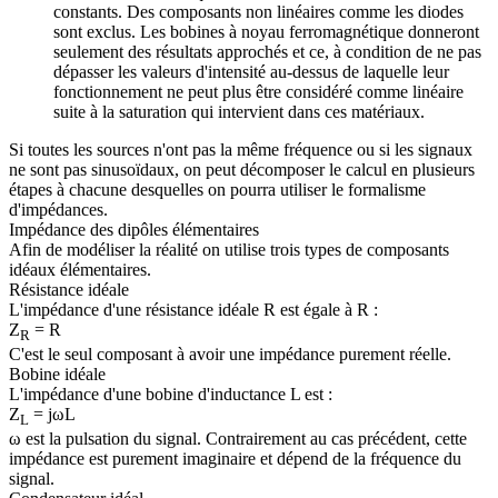
constants. Des composants non linéaires comme les diodes
sont exclus. Les bobines à noyau ferromagnétique donneront
seulement des résultats approchés et ce, à condition de ne pas
dépasser les valeurs d'intensité au-dessus de laquelle leur
fonctionnement ne peut plus être considéré comme linéaire
suite à la saturation qui intervient dans ces matériaux.
Si toutes les sources n'ont pas la même fréquence ou si les signaux
ne sont pas sinusoïdaux, on peut décomposer le calcul en plusieurs
étapes à chacune desquelles on pourra utiliser le formalisme
d'impédances.
Impédance des dipôles élémentaires
Afin de modéliser la réalité on utilise trois types de composants
idéaux élémentaires.
Résistance idéale
L'impédance d'une résistance idéale R est égale à R :
Z
= R
R
C'est le seul composant à avoir une impédance purement réelle.
Bobine idéale
L'impédance d'une bobine d'inductance L est :
Z
= jωL
L
ω est la pulsation du signal. Contrairement au cas précédent, cette
impédance est purement imaginaire et dépend de la fréquence du
signal.