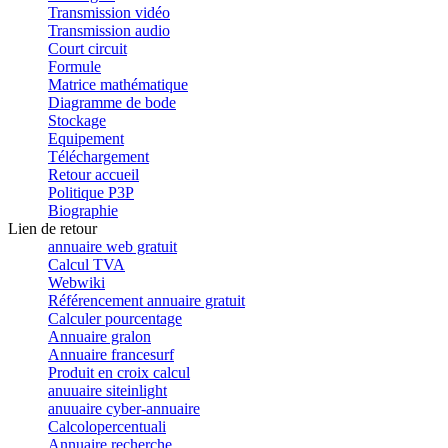
Transmission vidéo
Transmission audio
Court circuit
Formule
Matrice mathématique
Diagramme de bode
Stockage
Equipement
Téléchargement
Retour accueil
Politique P3P
Biographie
Lien de retour
annuaire web gratuit
Calcul TVA
Webwiki
Référencement annuaire gratuit
Calculer pourcentage
Annuaire gralon
Annuaire francesurf
Produit en croix calcul
anuuaire siteinlight
anuuaire cyber-annuaire
Calcolopercentuali
Annuaire recherche