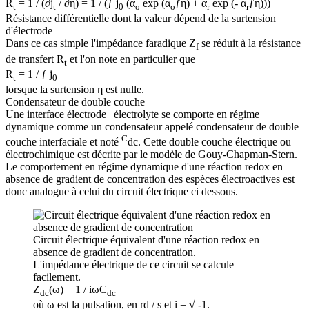
R
= 1 / (∂j
/ ∂η) = 1 / (ƒ j
(α
exp (α
ƒη) + α
exp (- α
ƒη)))
t
t
0
o
o
r
r
Résistance différentielle dont la valeur dépend de la surtension
d'électrode
Dans ce cas simple l'impédance faradique Z
se réduit à la résistance
f
de transfert R
et l'on note en particulier que
t
R
= 1 / ƒ j
t
0
lorsque la surtension η est nulle.
Condensateur de double couche
Une interface électrode | électrolyte se comporte en régime
dynamique comme un condensateur appelé condensateur de double
C
couche interfaciale et noté
dc. Cette double couche électrique ou
électrochimique est décrite par le modèle de Gouy-Chapman-Stern.
Le comportement en régime dynamique d'une réaction redox en
absence de gradient de concentration des espèces électroactives est
donc analogue à celui du circuit électrique ci dessous.
Circuit électrique équivalent d'une réaction redox en
absence de gradient de concentration.
L'impédance électrique de ce circuit se calcule
facilement.
Z
(ω) = 1 / iωC
dc
dc
où ω est la pulsation, en rd / s et i = √ -1.