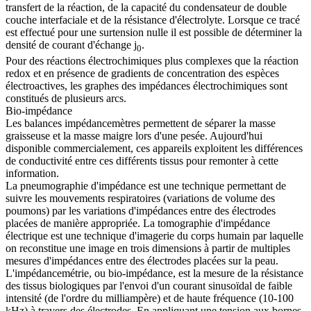
transfert de la réaction, de la capacité du condensateur de double
couche interfaciale et de la résistance d'électrolyte. Lorsque ce tracé
est effectué pour une surtension nulle il est possible de déterminer la
densité de courant d'échange j
.
0
Pour des réactions électrochimiques plus complexes que la réaction
redox et en présence de gradients de concentration des espèces
électroactives, les graphes des impédances électrochimiques sont
constitués de plusieurs arcs.
Bio-impédance
Les balances impédancemètres permettent de séparer la masse
graisseuse et la masse maigre lors d'une pesée. Aujourd'hui
disponible commercialement, ces appareils exploitent les différences
de conductivité entre ces différents tissus pour remonter à cette
information.
La pneumographie d'impédance est une technique permettant de
suivre les mouvements respiratoires (variations de volume des
poumons) par les variations d'impédances entre des électrodes
placées de manière appropriée. La tomographie d'impédance
électrique est une technique d'imagerie du corps humain par laquelle
on reconstitue une image en trois dimensions à partir de multiples
mesures d'impédances entre des électrodes placées sur la peau.
L'impédancemétrie, ou bio-impédance, est la mesure de la résistance
des tissus biologiques par l'envoi d'un courant sinusoïdal de faible
intensité (de l'ordre du milliampère) et de haute fréquence (10-100
kHz) à travers des électrodes. En appliquant une tension aux bornes