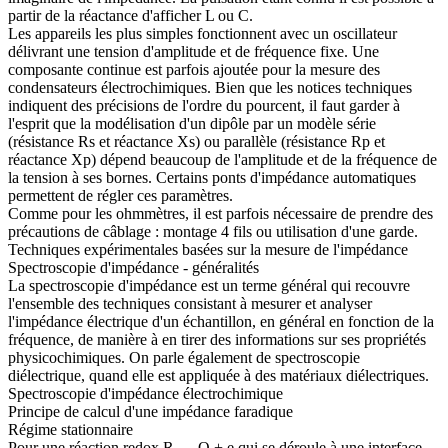
partir de la réactance d'afficher L ou C.
Les appareils les plus simples fonctionnent avec un oscillateur
délivrant une tension d'amplitude et de fréquence fixe. Une
composante continue est parfois ajoutée pour la mesure des
condensateurs électrochimiques. Bien que les notices techniques
indiquent des précisions de l'ordre du pourcent, il faut garder à
l'esprit que la modélisation d'un dipôle par un modèle série
(résistance Rs et réactance Xs) ou parallèle (résistance Rp et
réactance Xp) dépend beaucoup de l'amplitude et de la fréquence de
la tension à ses bornes. Certains ponts d'impédance automatiques
permettent de régler ces paramètres.
Comme pour les ohmmètres, il est parfois nécessaire de prendre des
précautions de câblage : montage 4 fils ou utilisation d'une garde.
Techniques expérimentales basées sur la mesure de l'impédance
Spectroscopie d'impédance - généralités
La spectroscopie d'impédance est un terme général qui recouvre
l'ensemble des techniques consistant à mesurer et analyser
l'impédance électrique d'un échantillon, en général en fonction de la
fréquence, de manière à en tirer des informations sur ses propriétés
physicochimiques. On parle également de spectroscopie
diélectrique, quand elle est appliquée à des matériaux diélectriques.
Spectroscopie d'impédance électrochimique
Principe de calcul d'une impédance faradique
Régime stationnaire
Pour une réaction redox R ↔ O + e qui se déroule à une interface