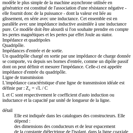
modèle le plus simple de la machine asynchrone utilisée en
génératrice est constitué de l'association d'une résistance négative -
elle fournit donc de la puissance - dont la valeur est liée au
glissement, en série avec une inductance. Cet ensemble est en
parallèle avec une impédance inductive assimilée à une inductance
pure. Ce modèle doit être alourdi si l'on souhaite prendre en compte
les pertes magnétiques et les pertes par effet Joule au stator.
Impédance et quadripoles
Quadripôle.
Impédances d'entrée et de sortie.
Un quadripôle chargé en sortie par une impédance de charge donnée
se comporte, vu depuis ses bornes d'entrée, comme un dipôle passif
dont on peut définir et mesurer l'impédance. Celle-ci est appelée
impédance d'entrée du quadripôle.
Ligne de transmission
L'impédance caractéristique d'une ligne de transmission idéale est
définie par : Z
= √L / C
c
L et C sont respectivement le coefficient d'auto induction ou
inductance et la capacité par unité de longueur de la ligne.
détail
Elle est indiquée dans les catalogues des constructeurs. Elle
dépend :
des dimensions des conducteurs et de leur espacement
de la constante diélectrique de l'isolant, dans la ligne coaxiale