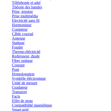
Téléphonie et adsl
Théorie des bandes
Prise, tension
Prise multimédia
Electricité sans fil
Harmonique
Compteur
Câble coaxial
Antenne
Statique
Foudre
Thermo-éléctricité
Redresseur, diode
Fibre optique
Courant
Pont
Homologation
Symbôle éléctronique
Unité de mesure
Gradateur
Transport
Facts
Effet de peau
Compatibilité magnétique
Smart-grid