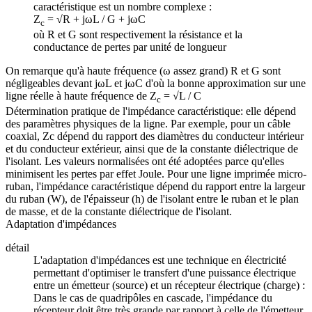
caractéristique est un nombre complexe :
Z
= √R + jωL / G + jωC
c
où R et G sont respectivement la résistance et la
conductance de pertes par unité de longueur
On remarque qu'à haute fréquence (ω assez grand) R et G sont
négligeables devant jωL et jωC d'où la bonne approximation sur une
ligne réelle à haute fréquence de Z
= √L / C
c
Détermination pratique de l'impédance caractéristique: elle dépend
des paramètres physiques de la ligne. Par exemple, pour un câble
coaxial, Zc dépend du rapport des diamètres du conducteur intérieur
et du conducteur extérieur, ainsi que de la constante diélectrique de
l'isolant. Les valeurs normalisées ont été adoptées parce qu'elles
minimisent les pertes par effet Joule. Pour une ligne imprimée micro-
ruban, l'impédance caractéristique dépend du rapport entre la largeur
du ruban (W), de l'épaisseur (h) de l'isolant entre le ruban et le plan
de masse, et de la constante diélectrique de l'isolant.
Adaptation d'impédances
détail
L'adaptation d'impédances est une technique en électricité
permettant d'optimiser le transfert d'une puissance électrique
entre un émetteur (source) et un récepteur électrique (charge) :
Dans le cas de quadripôles en cascade, l'impédance du
récepteur doit être très grande par rapport à celle de l'émetteur.