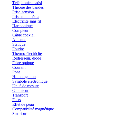
Téléphonie et adsl
Théorie des bandes
Prise, tension
Prise multimédia
Electricité sans fil
Harmonique
Compteur
Câble coaxial
Antenne
Statique
Foudre
Thermo-éléctricité
Redresseur, diode
Fibre optique
Courant
Pont
Homologation
Symbôle éléctronique
Unité de mesure
Gradateur
Transport
Facts
Effet de peau
Compatibilité magnétique
Smart-grid