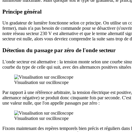
luminosité maximale. Mais quelque soit le type de gradateur, le princi
Principe général
Un gradateur de lumière fonctionne selon ce principe. On utilise un co
fermer), mais n'a pas besoin de commande pour se désactiver (s'ouvrir)
notre réseau secteur 230 V est alternative et que le terme alternatif si
secteur est nulle, alors vous devriez comprendre la suite sans trop de di
Détection du passage par zéro de l'onde secteur
L'onde secteur est alternative : la tension monte selon une courbe sin
courbe du type de celle qui suit, avec des alternances positives situé
Visualisation sur oscilloscope
Par rapport à une référence arbitraire, la tension électrique est positi
alternance négative) se produit donc cinquante fois par seconde. C'est
une valeur nulle, que l'on appelle passages par zéro :
Visualisation sur oscilloscope
Fixons maintenant des repères temporels bien précis et réguliers dans l