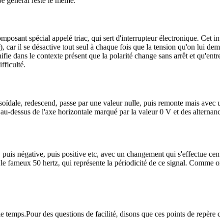
pe général reste le même.
mposant spécial appelé triac, qui sert d'interrupteur électronique. Cet 
, car il se désactive tout seul à chaque fois que la tension qu'on lui d
gnifie dans le contexte présent que la polarité change sans arrêt et qu'en
fficulté.
usoïdale, redescend, passe par une valeur nulle, puis remonte mais avec u
es au-dessus de l'axe horizontale marqué par la valeur 0 V et des alterna
ve, puis négative, puis positive etc, avec un changement qui s'effectue c
 le fameux 50 hertz, qui représente la périodicité de ce signal. Comme o
e temps.Pour des questions de facilité, disons que ces points de repère c