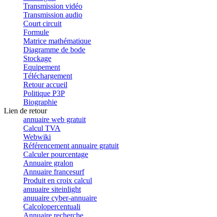
Transmission vidéo
Transmission audio
Court circuit
Formule
Matrice mathématique
Diagramme de bode
Stockage
Equipement
Téléchargement
Retour accueil
Politique P3P
Biographie
Lien de retour
annuaire web gratuit
Calcul TVA
Webwiki
Référencement annuaire gratuit
Calculer pourcentage
Annuaire gralon
Annuaire francesurf
Produit en croix calcul
anuuaire siteinlight
anuuaire cyber-annuaire
Calcolopercentuali
Annuaire recherche