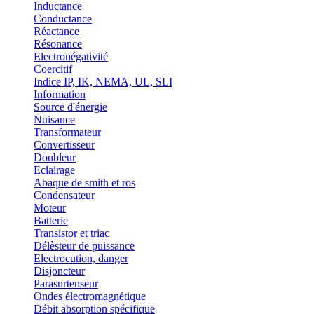
Inductance
Conductance
Réactance
Résonance
Electronégativité
Coercitif
Indice IP, IK, NEMA, UL, SLI
Information
Source d'énergie
Nuisance
Transformateur
Convertisseur
Doubleur
Eclairage
Abaque de smith et ros
Condensateur
Moteur
Batterie
Transistor et triac
Délèsteur de puissance
Electrocution, danger
Disjoncteur
Parasurtenseur
Ondes électromagnétique
Débit absorption spécifique