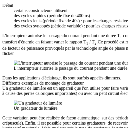
Détail
certains constructeurs utilisent
des cycles rapides (période fixe de 400ms)
des cycles lents (période fixe de 40s) : pour les charges résistive
des cycles syncopés (période variable) : pour les charges résisti
L'interrupteur autorise le passage du courant pendant une durée T
cor
1
transfert d'énergie en faisant varier le rapport T
/ T
.Ce procédé est ré
1
2
de facteur de puissance provoqués par la technologie angle de phase mai
flicker.
L'interrupteur autorise le passage du courant pendant une durée
Dans les applications d'éclairage, ils sont parfois appelés dimmers.
Différents exemples de montage de gradateur
Un gradateur de lumière est un appareil que l'on utilise pour faire va
à cause des pertes caloriques importantes) ou avec un petit circuit élec
Un gradateur de lumière
Cette variation peut être réalisée de façon automatique, sur des périod
crépuscule). Enfin, il est possible pour certains gradateurs, de rece