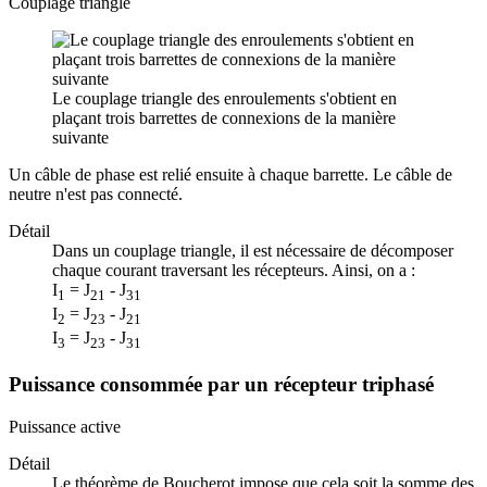
Couplage triangle
Le couplage triangle des enroulements s'obtient en
plaçant trois barrettes de connexions de la manière
suivante
Un câble de phase est relié ensuite à chaque barrette. Le câble de
neutre n'est pas connecté.
Détail
Dans un couplage triangle, il est nécessaire de décomposer
chaque courant traversant les récepteurs. Ainsi, on a :
I
= J
- J
1
21
31
I
= J
- J
2
23
21
I
= J
- J
3
23
31
Puissance consommée par un récepteur triphasé
Puissance active
Détail
Le théorème de Boucherot impose que cela soit la somme des