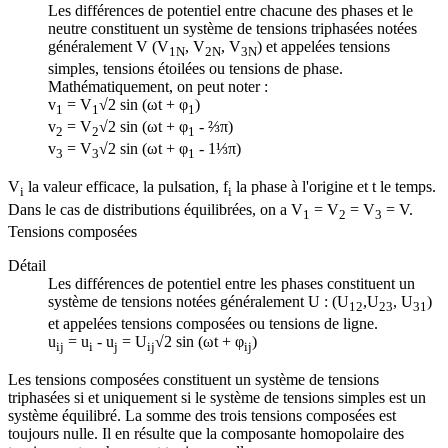
Les différences de potentiel entre chacune des phases et le
neutre constituent un système de tensions triphasées notées
généralement V (V
, V
, V
) et appelées tensions
1N
2N
3N
simples, tensions étoilées ou tensions de phase.
Mathématiquement, on peut noter :
v
= V
√2 sin (ωt + φ
)
1
1
1
v
= V
√2 sin (ωt + φ
- ⅔π)
2
2
1
v
= V
√2 sin (ωt + φ
- 1⅓π)
3
3
1
V
la valeur efficace, la pulsation, f
la phase à l'origine et t le temps.
i
i
Dans le cas de distributions équilibrées, on a V
= V
= V
= V.
1
2
3
Tensions composées
Détail
Les différences de potentiel entre les phases constituent un
système de tensions notées généralement U : (U
,U
, U
)
12
23
31
et appelées tensions composées ou tensions de ligne.
u
= u
- u
= U
√2 sin (ωt + φ
)
ij
i
j
ij
ij
Les tensions composées constituent un système de tensions
triphasées si et uniquement si le système de tensions simples est un
système équilibré. La somme des trois tensions composées est
toujours nulle. Il en résulte que la composante homopolaire des