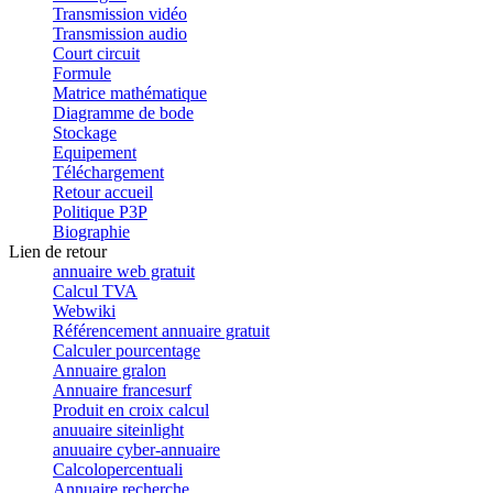
Transmission vidéo
Transmission audio
Court circuit
Formule
Matrice mathématique
Diagramme de bode
Stockage
Equipement
Téléchargement
Retour accueil
Politique P3P
Biographie
Lien de retour
annuaire web gratuit
Calcul TVA
Webwiki
Référencement annuaire gratuit
Calculer pourcentage
Annuaire gralon
Annuaire francesurf
Produit en croix calcul
anuuaire siteinlight
anuuaire cyber-annuaire
Calcolopercentuali
Annuaire recherche