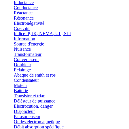
Inductance
Conductance
Réactance
Résonance
Electronégativité
Coercitif
Indice IP, IK, NEMA, UL, SLI
Information
Source d'énergie
Nuisance
Transformateur
Convertisseur
Doubleur
Eclairage
Abaque de smith et ros
Condensateur
Moteur
Batterie
Transistor et triac
Délèsteur de puissance
Electrocution, danger
Disjoncteur
Parasurtenseur
Ondes électromagnétique
Débit absorption spécifique