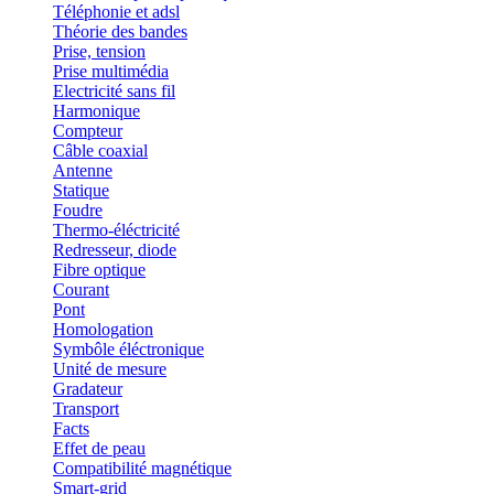
Téléphonie et adsl
Théorie des bandes
Prise, tension
Prise multimédia
Electricité sans fil
Harmonique
Compteur
Câble coaxial
Antenne
Statique
Foudre
Thermo-éléctricité
Redresseur, diode
Fibre optique
Courant
Pont
Homologation
Symbôle éléctronique
Unité de mesure
Gradateur
Transport
Facts
Effet de peau
Compatibilité magnétique
Smart-grid