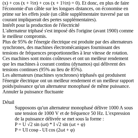
(x) + cos (x + ⅔π) + cos (x + 1⅓π) = 0). Et donc, en plus de faire
l'économie d'un câble sur les longues distances, on économise en
prime sur les effets joule (un câble supplémentaire traversé par un
courant impliquerait des pertes supplémentaires).
Intérêt pour la production de l'électricité
L'alternateur triphasé s'est imposé dès l'origine (avant 1900) comme
le meilleur compromis.
Plus de 95% de l'énergie électrique est produite par des alternateurs
synchrones, des machines électromécaniques fournissant des
tensions de fréquences proportionnelles à leur vitesse de rotation.
Ces machines sont moins coûteuses et ont un meilleur rendement
que les machines à courant continu (dynamos) qui délivrent des
tensions continues (95% au lieu de 85%).
Les alternateurs (machines synchrones) triphasés qui produisent
l'énergie électrique ont un meilleur rendement et un meilleur rapport
poids/puissance qu'un alternateur monophasé de même puissance.
Annuler la puissance fluctuante
Détail
Supposons qu'un alternateur monophasé délivre 1000 A sous
une tension de 1000 V et de fréquence 50 Hz. L'expression
de la puissance délivrée se met sous la forme :
P = U √2 sin (ωt) * I √2 sin (ωt + φ)
P = UI cosφ - UI cos (2ωt + φ)