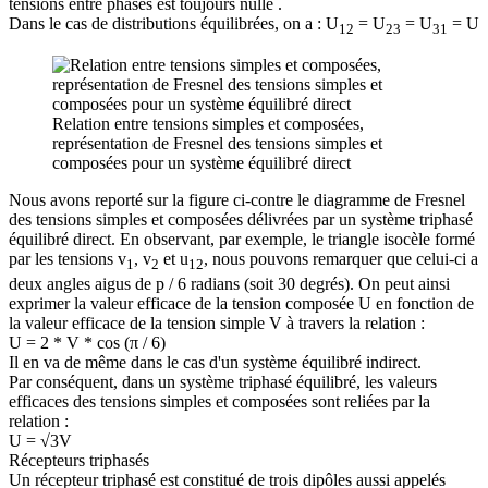
tensions entre phases est toujours nulle .
Dans le cas de distributions équilibrées, on a : U
= U
= U
= U
12
23
31
Relation entre tensions simples et composées,
représentation de Fresnel des tensions simples et
composées pour un système équilibré direct
Nous avons reporté sur la figure ci-contre le diagramme de Fresnel
des tensions simples et composées délivrées par un système triphasé
équilibré direct. En observant, par exemple, le triangle isocèle formé
par les tensions v
, v
et u
, nous pouvons remarquer que celui-ci a
1
2
12
deux angles aigus de p / 6 radians (soit 30 degrés). On peut ainsi
exprimer la valeur efficace de la tension composée U en fonction de
la valeur efficace de la tension simple V à travers la relation :
U = 2 * V * cos (π / 6)
Il en va de même dans le cas d'un système équilibré indirect.
Par conséquent, dans un système triphasé équilibré, les valeurs
efficaces des tensions simples et composées sont reliées par la
relation :
U = √3V
Récepteurs triphasés
Un récepteur triphasé est constitué de trois dipôles aussi appelés