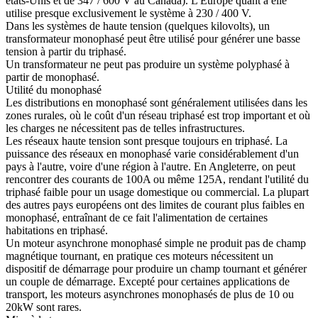
états-Unis et de 347 / 600 V au Canada). L'Europe quant à elle
utilise presque exclusivement le système à 230 / 400 V.
Dans les systèmes de haute tension (quelques kilovolts), un
transformateur monophasé peut être utilisé pour générer une basse
tension à partir du triphasé.
Un transformateur ne peut pas produire un système polyphasé à
partir de monophasé.
Utilité du monophasé
Les distributions en monophasé sont généralement utilisées dans les
zones rurales, où le coût d'un réseau triphasé est trop important et où
les charges ne nécessitent pas de telles infrastructures.
Les réseaux haute tension sont presque toujours en triphasé. La
puissance des réseaux en monophasé varie considérablement d'un
pays à l'autre, voire d'une région à l'autre. En Angleterre, on peut
rencontrer des courants de 100A ou même 125A, rendant l'utilité du
triphasé faible pour un usage domestique ou commercial. La plupart
des autres pays européens ont des limites de courant plus faibles en
monophasé, entraînant de ce fait l'alimentation de certaines
habitations en triphasé.
Un moteur asynchrone monophasé simple ne produit pas de champ
magnétique tournant, en pratique ces moteurs nécessitent un
dispositif de démarrage pour produire un champ tournant et générer
un couple de démarrage. Excepté pour certaines applications de
transport, les moteurs asynchrones monophasés de plus de 10 ou
20kW sont rares.