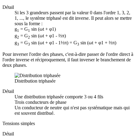
Détail
Si les 3 grandeurs passent par la valeur 0 dans l'ordre 1, 3, 2,
1, ..., le système triphasé est dit inverse. Il peut alors se mettre
sous la forme :
g
= G
sin (ωt + φ1)
1
1
g
= G
sin (ωt + φ1 - ⅔π)
2
2
g
= G
sin (ωt + φ1 - 1⅓π) = G
sin (ωt + φ1 + ⅔π)
3
3
3
Pour inverser l'ordre des phases, c'est-à-dire passer de l'ordre direct à
l'ordre inverse et réciproquement, il faut inverser le branchement de
deux phases.
Distribution triphasée
Détail
Une distribution triphasée comporte 3 ou 4 fils
Trois conducteurs de phase
Un conducteur de neutre qui n'est pas systématique mais qui
est souvent distribué.
Tensions simples
Détail