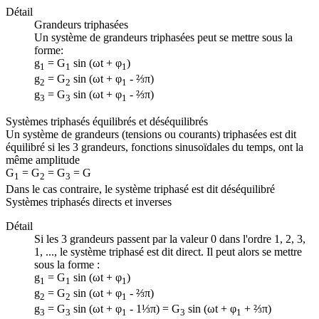
Détail
Grandeurs triphasées
Un système de grandeurs triphasées peut se mettre sous la
forme:
g
= G
sin (ωt + φ
)
1
1
1
g
= G
sin (ωt + φ
- ⅔π)
2
2
1
g
= G
sin (ωt + φ
- ⅔π)
3
3
1
Systèmes triphasés équilibrés et déséquilibrés
Un système de grandeurs (tensions ou courants) triphasées est dit
équilibré si les 3 grandeurs, fonctions sinusoïdales du temps, ont la
même amplitude
G
= G
= G
= G
1
2
3
Dans le cas contraire, le système triphasé est dit déséquilibré
Systèmes triphasés directs et inverses
Détail
Si les 3 grandeurs passent par la valeur 0 dans l'ordre 1, 2, 3,
1, ..., le système triphasé est dit direct. Il peut alors se mettre
sous la forme :
g
= G
sin (ωt + φ
)
1
1
1
g
= G
sin (ωt + φ
- ⅔π)
2
2
1
g
= G
sin (ωt + φ
- 1⅓π) = G
sin (ωt + φ
+ ⅔π)
3
3
1
3
1