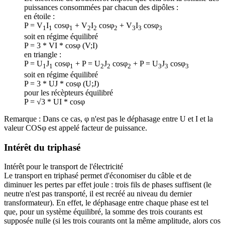
puissances consommées par chacun des dipôles :
en étoile :
P = V
I
cosφ
+ V
I
cosφ
+ V
I
cosφ
1
1
1
2
2
2
3
3
3
soit en régime équilibré
P = 3 * VI * cosφ (V;I)
en triangle :
P = U
J
cosφ
+ P = U
J
cosφ
+ P = U
J
cosφ
1
1
1
2
2
2
3
3
3
soit en régime équilibré
P = 3 * UJ * cosφ (U;J)
pour les récèpteurs équilibré
P = √3 * UI * cosφ
Remarque : Dans ce cas, φ n'est pas le déphasage entre U et I et la
valeur COSφ est appelé facteur de puissance.
Intérêt du triphasé
Intérêt pour le transport de l'électricité
Le transport en triphasé permet d'économiser du câble et de
diminuer les pertes par effet joule : trois fils de phases suffisent (le
neutre n'est pas transporté, il est recréé au niveau du dernier
transformateur). En effet, le déphasage entre chaque phase est tel
que, pour un système équilibré, la somme des trois courants est
supposée nulle (si les trois courants ont la même amplitude, alors cos